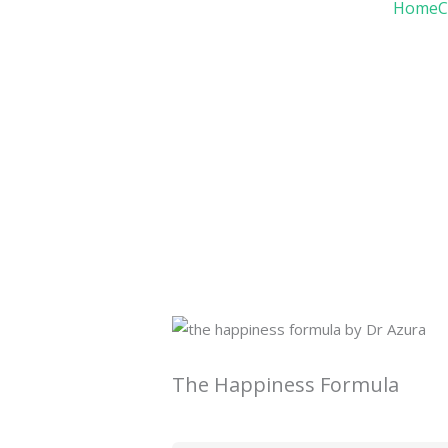
Home
C
Skip
to
content
The Happiness Formula