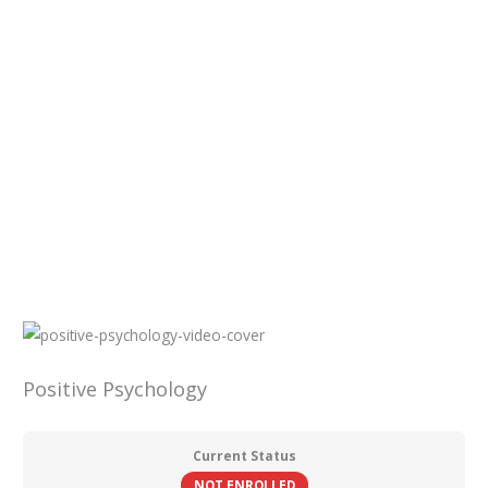
Skip
to
content
Menu
Positive Psychology
Current Status
NOT ENROLLED