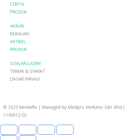
a
o
g
CERITA
p
p
r
PRODUK
p
e
a
AKAUN
m
KEAHLIAN
ARTIKEL
PRODUK
SOALAN LAZIM
TERMA & SYARAT
DASAR PRIVASI
© 2025 Mindaflix | Managed by Medipro Ventures Sdn. Bhd (
1145612-D)